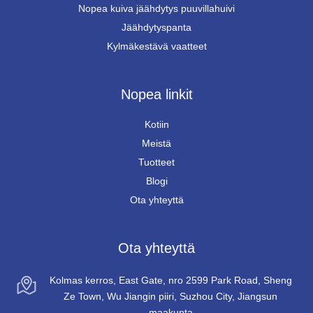
Nopea kuiva jäähdytys puuvillahuivi
Jäähdytyspanta
Kylmäkestävä vaatteet
Nopea linkit
Kotiin
Meistä
Tuotteet
Blogi
Ota yhteyttä
Ota yhteyttä
Kolmas kerros, East Gate, nro 2599 Park Road, Sheng
Ze Town, Wu Jiangin piiri, Suzhou City, Jiangsun
maakunta