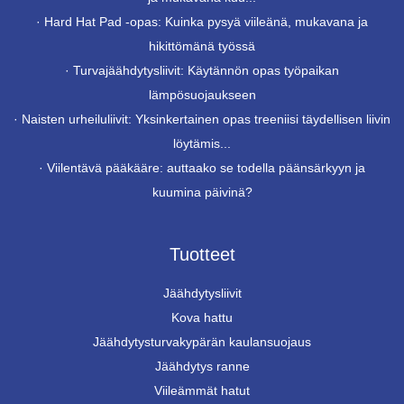
·
Hard Hat Pad -opas: Kuinka pysyä viileänä, mukavana ja
hikittömänä työssä
·
Turvajäähdytysliivit: Käytännön opas työpaikan
lämpösuojaukseen
·
Naisten urheiluliivit: Yksinkertainen opas treeniisi täydellisen liivin
löytämis...
·
Viilentävä pääkääre: auttaako se todella päänsärkyyn ja
kuumina päivinä?
Tuotteet
Jäähdytysliivit
Kova hattu
Jäähdytysturvakypärän kaulansuojaus
Jäähdytys ranne
Viileämmät hatut