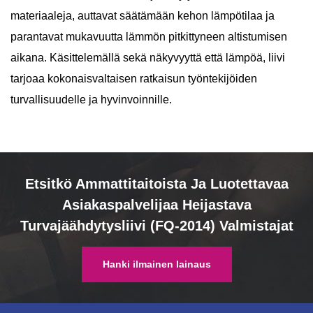
materiaaleja, auttavat säätämään kehon lämpötilaa ja
parantavat mukavuutta lämmön pitkittyneen altistumisen
aikana. Käsittelemällä sekä näkyvyyttä että lämpöä, liivi
tarjoaa kokonaisvaltaisen ratkaisun työntekijöiden
turvallisuudelle ja hyvinvoinnille.
Etsitkö Ammattitaitoista Ja Luotettavaa
Asiakaspalvelijaa Heijastava
Turvajäähdytysliivi (FQ-2014) Valmistajat
Hanki ilmainen lainaus