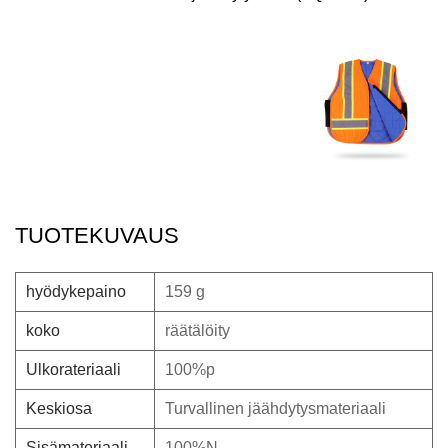
TUOTEKUVAUS
hyödykepaino
159 g
koko
räätälöity
Ulkorateriaali
100%p
Keskiosa
Turvallinen jäähdytysmateriaali
Sisämateriaali
100%N