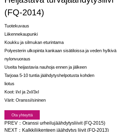
(FQ-2014)
Tuotekuvaus
Liikennekaupunki
Koukku ja silmukan eturintama
Polyesterin ulkopinta kankaan sisätiloissa ja veden hylkivä
nylonvuoraus
Useita heijastavia nauhoja ennen ja jälkeen
Tarjoaa 5-10 tuntia jäähdytyshelpotusta kohden
liotus
Koot: l/xl ja 2xl/3xl
Värit: Oranssi/sininen
Ota yhteyttä
PREV：
Oranssi urheilujäähdytysliivit (FQ-2015)
NEXT：
Kalkkiliikenteen jäähdytys liivit (FQ-2013)