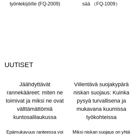
työntekijöille (FQ-2009)
sää （FQ-1009）
UUTISET
Jäähdyttävät
Viilentävä suojakypärä
rannekääreet: miten ne
niskan suojaus: Kuinka
toimivat ja miksi ne ovat
pysyä turvallisena ja
välttämättömiä
mukavana kuumissa
kuntosalilaukussa
työkohteissa
Epämukavuus ranteessa voi
Miksi niskan suojaus on yhtä