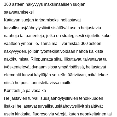
360 asteen näkyvyys maksimaalisen suojan
saavuttamiseksi
Kattavan suojan tarjoamiseksi heijastavat
turvallisuusjäähdytysliivit sisältävät usein heijastavia
nauhoja tai paneeleja, jotka on strategisesti sijoitettu koko
vaatteen ympärille. Tämä malli varmistaa 360 asteen
näkyvyyden, jolloin työntekijät voidaan nähdä kaikista
näkökulmista. Riippumatta siitä, liikuttavat, taivuttavat tai
työskentelevät dynaamisissa ympäristöissä, heijastavat
elementit luovat käyttäjän selkeän ääriviivan, mikä tekee
niistä helposti tunnistettavissa muille.
Kontrasti ja päiväsaika
Heijastavien turvallisuusjäähdytysliivien tehokkuuden
lisäksi heijastavat turvallisuusjäähdytysliivit sisältävät
usein kirkkaita, fluoresoivia värejä, kuten neonkeltainen tai