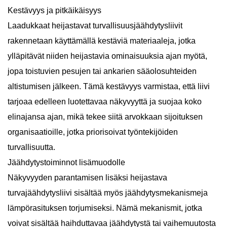
Kestävyys ja pitkäikäisyys
Laadukkaat heijastavat turvallisuusjäähdytysliivit
rakennetaan käyttämällä kestäviä materiaaleja, jotka
ylläpitävät niiden heijastavia ominaisuuksia ajan myötä,
jopa toistuvien pesujen tai ankarien sääolosuhteiden
altistumisen jälkeen. Tämä kestävyys varmistaa, että liivi
tarjoaa edelleen luotettavaa näkyvyyttä ja suojaa koko
elinajansa ajan, mikä tekee siitä arvokkaan sijoituksen
organisaatioille, jotka priorisoivat työntekijöiden
turvallisuutta.
Jäähdytystoiminnot lisämuodolle
Näkyvyyden parantamisen lisäksi heijastava
turvajäähdytysliivi sisältää myös jäähdytysmekanismeja
lämpörasituksen torjumiseksi. Nämä mekanismit, jotka
voivat sisältää haihduttavaa jäähdytystä tai vaihemuutosta