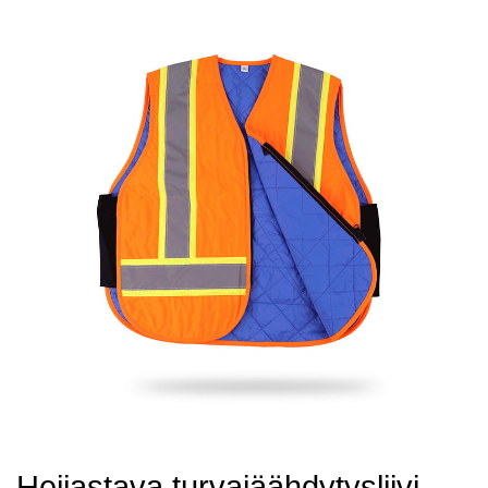
Heijastava turvajäähdytysliivi