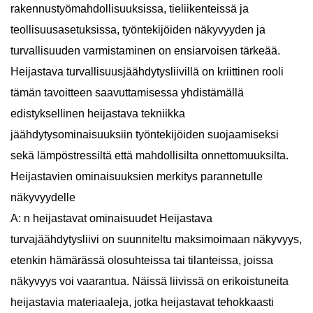
rakennustyömahdollisuuksissa, tieliikenteissä ja
teollisuusasetuksissa, työntekijöiden näkyvyyden ja
turvallisuuden varmistaminen on ensiarvoisen tärkeää.
Heijastava turvallisuusjäähdytysliivillä on kriittinen rooli
tämän tavoitteen saavuttamisessa yhdistämällä
edistyksellinen heijastava tekniikka
jäähdytysominaisuuksiin työntekijöiden suojaamiseksi
sekä lämpöstressiltä että mahdollisilta onnettomuuksilta.
Heijastavien ominaisuuksien merkitys parannetulle
näkyvyydelle
A: n heijastavat ominaisuudet
Heijastava
turvajäähdytysliivi
on suunniteltu maksimoimaan näkyvyys,
etenkin hämärässä olosuhteissa tai tilanteissa, joissa
näkyvyys voi vaarantua. Näissä liivissä on erikoistuneita
heijastavia materiaaleja, jotka heijastavat tehokkaasti