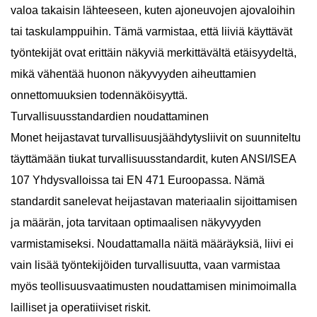
valoa takaisin lähteeseen, kuten ajoneuvojen ajovaloihin
tai taskulamppuihin. Tämä varmistaa, että liiviä käyttävät
työntekijät ovat erittäin näkyviä merkittävältä etäisyydeltä,
mikä vähentää huonon näkyvyyden aiheuttamien
onnettomuuksien todennäköisyyttä.
Turvallisuusstandardien noudattaminen
Monet heijastavat turvallisuusjäähdytysliivit on suunniteltu
täyttämään tiukat turvallisuusstandardit, kuten ANSI/ISEA
107 Yhdysvalloissa tai EN 471 Euroopassa. Nämä
standardit sanelevat heijastavan materiaalin sijoittamisen
ja määrän, jota tarvitaan optimaalisen näkyvyyden
varmistamiseksi. Noudattamalla näitä määräyksiä, liivi ei
vain lisää työntekijöiden turvallisuutta, vaan varmistaa
myös teollisuusvaatimusten noudattamisen minimoimalla
lailliset ja operatiiviset riskit.