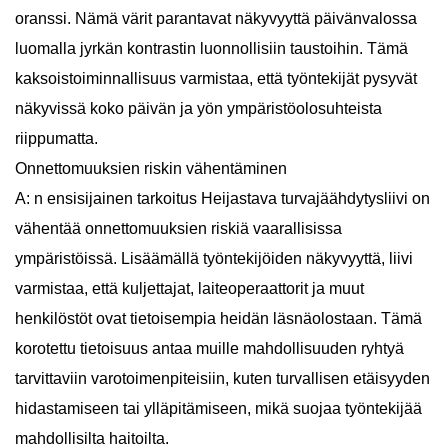
oranssi. Nämä värit parantavat näkyvyyttä päivänvalossa
luomalla jyrkän kontrastin luonnollisiin taustoihin. Tämä
kaksoistoiminnallisuus varmistaa, että työntekijät pysyvät
näkyvissä koko päivän ja yön ympäristöolosuhteista
riippumatta.
Onnettomuuksien riskin vähentäminen
A: n ensisijainen tarkoitus
Heijastava turvajäähdytysliivi
on
vähentää onnettomuuksien riskiä vaarallisissa
ympäristöissä. Lisäämällä työntekijöiden näkyvyyttä, liivi
varmistaa, että kuljettajat, laiteoperaattorit ja muut
henkilöstöt ovat tietoisempia heidän läsnäolostaan. Tämä
korotettu tietoisuus antaa muille mahdollisuuden ryhtyä
tarvittaviin varotoimenpiteisiin, kuten turvallisen etäisyyden
hidastamiseen tai ylläpitämiseen, mikä suojaa työntekijää
mahdollisilta haitoilta.