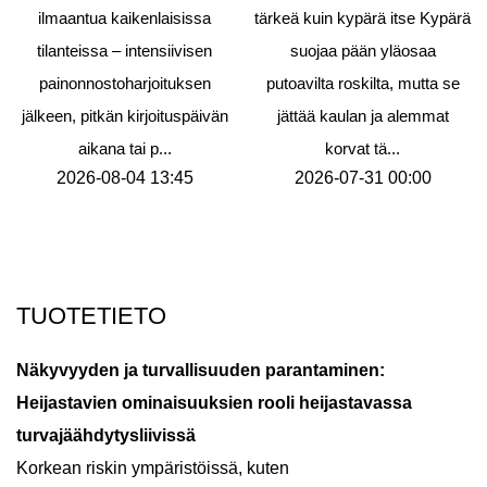
ilmaantua kaikenlaisissa
tärkeä kuin kypärä itse Kypärä
tilanteissa – intensiivisen
suojaa pään yläosaa
painonnostoharjoituksen
putoavilta roskilta, mutta se
jälkeen, pitkän kirjoituspäivän
jättää kaulan ja alemmat
aikana tai p...
korvat tä...
2026-08-04 13:45
2026-07-31 00:00
TUOTETIETO
Näkyvyyden ja turvallisuuden parantaminen:
Heijastavien ominaisuuksien rooli heijastavassa
turvajäähdytysliivissä
Korkean riskin ympäristöissä, kuten