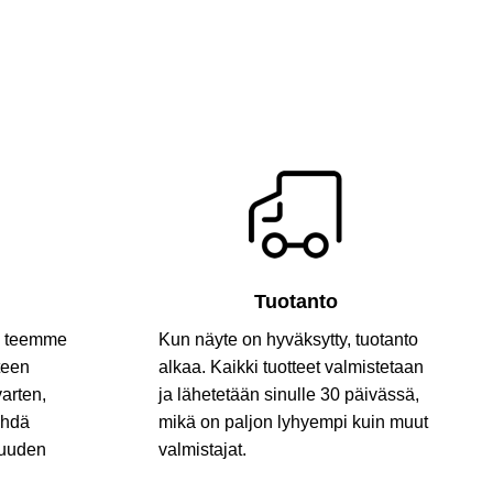
i
Tuotanto
oa teemme
Kun näyte on hyväksytty, tuotanto
teen
alkaa. Kaikki tuotteet valmistetaan
varten,
ja lähetetään sinulle 30 päivässä,
ehdä
mikä on paljon lyhyempi kuin muut
suuden
valmistajat.