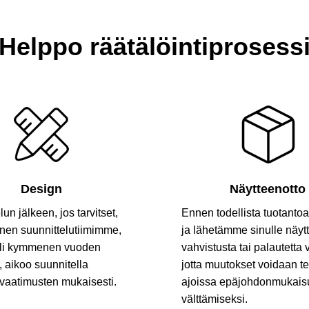
Helppo räätälöintiprosess
Design
Näytteenotto
un jälkeen, jos tarvitset,
Ennen todellista tuotant
inen suunnittelutiimimme,
ja lähetämme sinulle näyt
 yli kymmenen vuoden
vahvistusta tai palautetta 
 aikoo suunnitella
jotta muutokset voidaan t
 vaatimusten mukaisesti.
ajoissa epäjohdonmukai
välttämiseksi.