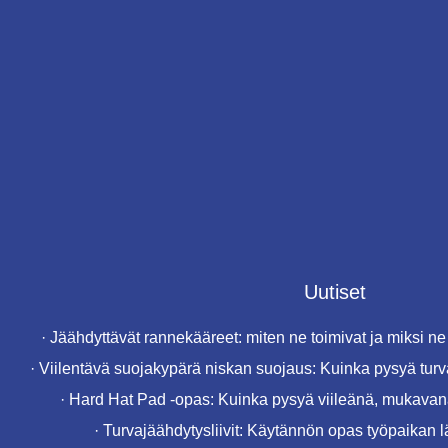
Uutiset
·
Jäähdyttävät rannekääreet: miten ne toimivat ja miksi ne 
·
Viilentävä suojakypärä niskan suojaus: Kuinka pysyä turv
·
Hard Hat Pad -opas: Kuinka pysyä viileänä, mukavana
·
Turvajäähdytysliivit: Käytännön opas työpaikan