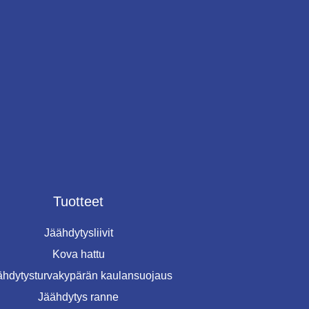
Tuotteet
Jäähdytysliivit
Kova hattu
ähdytysturvakypärän kaulansuojaus
Jäähdytys ranne