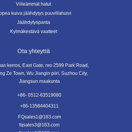
Viileämmät hatut
opea kuiva jäähdytys puuvillahuivi
Jäähdytyspanta
Kylmäkestävä vaatteet
Ota yhteyttä
as kerros, East Gate, nro 2599 Park Road,
g Ze Town, Wu Jiangin piiri, Suzhou City,
Jiangsun maakunta
+86- 0512-63519080
+86-13584404311
FQsales1@163.com
fqsales3@163.com