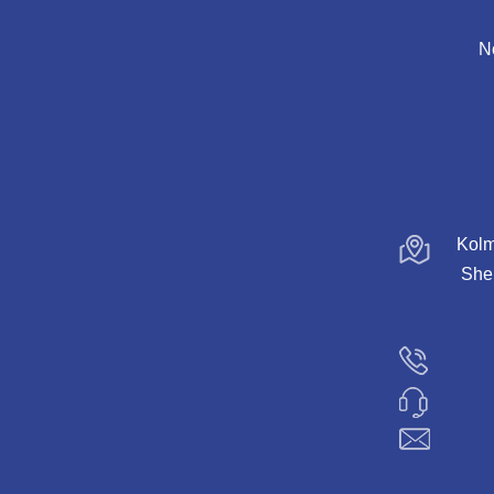
N
Kolm
Shen