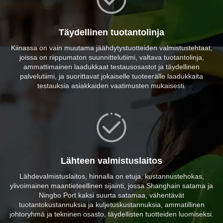
Täydellinen tuotantolinja
Kiinassa on vain muutama jäähdytystuotteiden valmistustehtaat,
joissa on riippumaton suunnittelutiimi, valtava tuotantolinja,
ammattimainen laadukkaat testausosastot ja täydellinen
palvelutiimi, ja suorittavat jokaiselle tuoteerälle laadukkaita
testauksia asiakkaiden vaatimusten mukaisesti.
Lähteen valmistuslaitos
Lähdevalmistuslaitos, hinnalla on etuja, kustannustehokas,
ylivoimainen maantieteellinen sijainti, jossa Shanghain satama ja
Ningbo Port kaksi suurta satamaa, vähentävät
tuotantokustannuksia ja kuljetuskustannuksia, ammatillinen
johtoryhmä ja tekninen osasto, täydellisten tuotteiden luomiseksi.