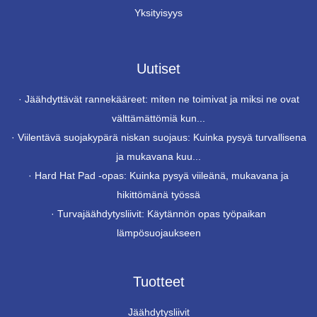
Yksityisyys
Uutiset
·
Jäähdyttävät rannekääreet: miten ne toimivat ja miksi ne ovat
välttämättömiä kun...
·
Viilentävä suojakypärä niskan suojaus: Kuinka pysyä turvallisena
ja mukavana kuu...
·
Hard Hat Pad -opas: Kuinka pysyä viileänä, mukavana ja
hikittömänä työssä
·
Turvajäähdytysliivit: Käytännön opas työpaikan
lämpösuojaukseen
Tuotteet
Jäähdytysliivit