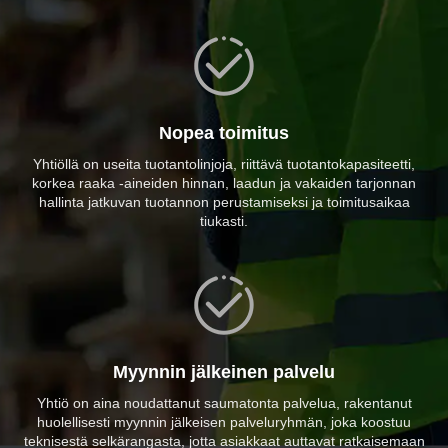
Nopea toimitus
Yhtiöllä on useita tuotantolinjoja, riittävä tuotantokapasiteetti,
korkea raaka -aineiden hinnan, laadun ja vakaiden tarjonnan
hallinta jatkuvan tuotannon perustamiseksi ja toimitusaikaa
tiukasti.
Myynnin jälkeinen palvelu
Yhtiö on aina noudattanut saumatonta palvelua, rakentanut
huolellisesti myynnin jälkeisen palveluryhmän, joka koostuu
teknisestä selkärangasta, jotta asiakkaat auttavat ratkaisemaan