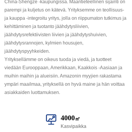
China-Shengze -kaupungissa. Maantieteellinen sijainti on
parempi ja kuljetus on kätevä. Yrityksemme on teollisuus-
ja kauppa -integroitu yritys, jolla on riippumaton tutkimus ja
kehittäminen ja tuotanto jäähdytysliivien,
jäähdytysrefektiivisten liivien ja jäähdytyshuivien,
jäähdytysrannojen, kylmien housujen,
jäähdytyspyyhkeiden.
Yrityksellämme on oikeus tuoda ja viedä, ja tuotteet
viedään Eurooppaan, Amerikkaan, Kaakkois -Aasiaan ja
muihin maihin ja alueisiin. Amazonin myyjien rakastama
ympäri maailmaa, yrityksellä on hyvä maine ja hän voittaa
asiakkaiden luottamuksen.
4000
㎡
Kasvipaikka