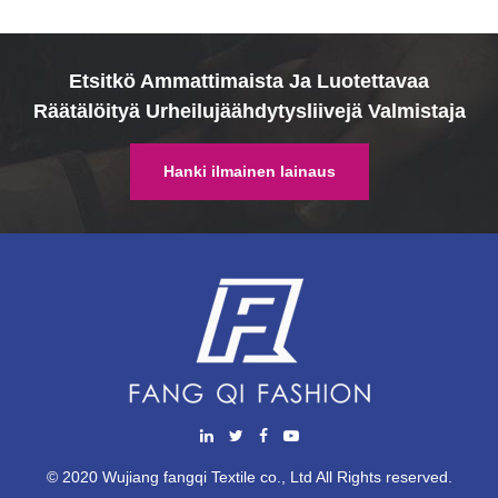
Etsitkö Ammattimaista Ja Luotettavaa
Räätälöityä Urheilujäähdytysliivejä Valmistaja
Hanki ilmainen lainaus
© 2020 Wujiang fangqi Textile co., Ltd All Rights reserved.