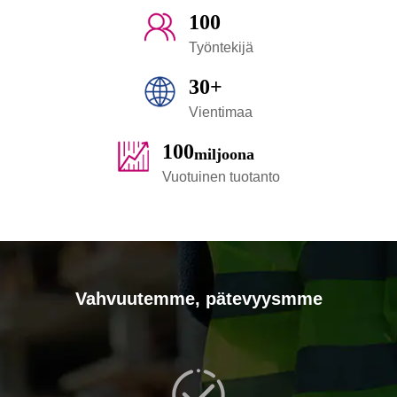
100
Työntekijä
30+
Vientimaa
100
miljoona
Vuotuinen tuotanto
Vahvuutemme, pätevyysmme