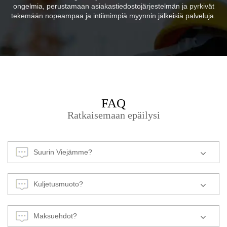
ongelmia, perustamaan asiakastiedostojärjestelmän ja pyrkivät
tekemään nopeampaa ja intiimimpiä myynnin jälkeisiä palveluja.
FAQ
Ratkaisemaan epäilysi
Suurin Viejämme?
Kuljetusmuoto?
Maksuehdot?