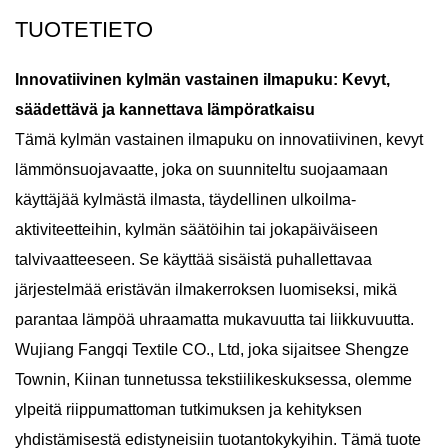
TUOTETIETO
Innovatiivinen kylmän vastainen ilmapuku: Kevyt,
säädettävä ja kannettava lämpöratkaisu
Tämä kylmän vastainen ilmapuku on innovatiivinen, kevyt
lämmönsuojavaatte, joka on suunniteltu suojaamaan
käyttäjää kylmästä ilmasta, täydellinen ulkoilma-
aktiviteetteihin, kylmän säätöihin tai jokapäiväiseen
talvivaatteeseen. Se käyttää sisäistä puhallettavaa
järjestelmää eristävän ilmakerroksen luomiseksi, mikä
parantaa lämpöä uhraamatta mukavuutta tai liikkuvuutta.
Wujiang Fangqi Textile CO., Ltd, joka sijaitsee Shengze
Townin, Kiinan tunnetussa tekstiilikeskuksessa, olemme
ylpeitä riippumattoman tutkimuksen ja kehityksen
yhdistämisestä edistyneisiin tuotantokykyihin. Tämä tuote