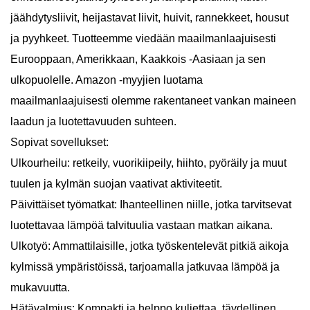
jäähdytysliivit, heijastavat liivit, huivit, rannekkeet, housut
ja pyyhkeet. Tuotteemme viedään maailmanlaajuisesti
Eurooppaan, Amerikkaan, Kaakkois -Aasiaan ja sen
ulkopuolelle. Amazon -myyjien luotama
maailmanlaajuisesti olemme rakentaneet vankan maineen
laadun ja luotettavuuden suhteen.
Sopivat sovellukset:
Ulkourheilu: retkeily, vuorikiipeily, hiihto, pyöräily ja muut
tuulen ja kylmän suojan vaativat aktiviteetit.
Päivittäiset työmatkat: Ihanteellinen niille, jotka tarvitsevat
luotettavaa lämpöä talvituulia vastaan ​​matkan aikana.
Ulkotyö: Ammattilaisille, jotka työskentelevät pitkiä aikoja
kylmissä ympäristöissä, tarjoamalla jatkuvaa lämpöä ja
mukavuutta.
Hätävalmius: Kompakti ja helppo kuljettaa, täydellinen