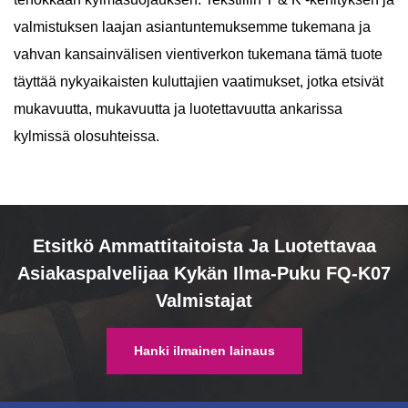
valmistuksen laajan asiantuntemuksemme tukemana ja
vahvan kansainvälisen vientiverkon tukemana tämä tuote
täyttää nykyaikaisten kuluttajien vaatimukset, jotka etsivät
mukavuutta, mukavuutta ja luotettavuutta ankarissa
kylmissä olosuhteissa.
Etsitkö Ammattitaitoista Ja Luotettavaa
Asiakaspalvelijaa Kykän Ilma-Puku FQ-K07
Valmistajat
Hanki ilmainen lainaus