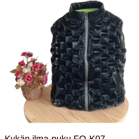
Kykän ilma-puku FQ-K07