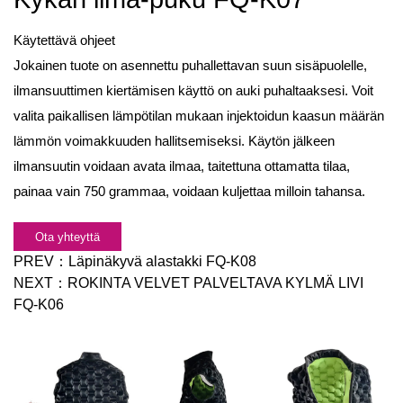
Käytettävä ohjeet
Jokainen tuote on asennettu puhallettavan suun sisäpuolelle,
ilmansuuttimen kiertämisen käyttö on auki puhaltaaksesi. Voit
valita paikallisen lämpötilan mukaan injektoidun kaasun määrän
lämmön voimakkuuden hallitsemiseksi. Käytön jälkeen
ilmansuutin voidaan avata ilmaa, taitettuna ottamatta tilaa,
painaa vain 750 grammaa, voidaan kuljettaa milloin tahansa.
Ota yhteyttä
PREV：
Läpinäkyvä alastakki FQ-K08
NEXT：
ROKINTA VELVET PALVELTAVA KYLMÄ LIVI
FQ-K06