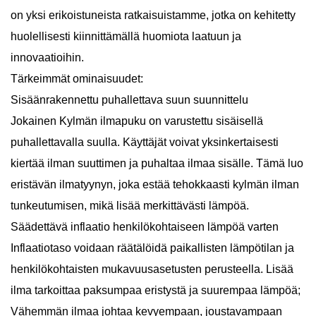
on yksi erikoistuneista ratkaisuistamme, jotka on kehitetty
huolellisesti kiinnittämällä huomiota laatuun ja
innovaatioihin.
Tärkeimmät ominaisuudet:
Sisäänrakennettu puhallettava suun suunnittelu
Jokainen
Kylmän ilmapuku
on varustettu sisäisellä
puhallettavalla suulla. Käyttäjät voivat yksinkertaisesti
kiertää ilman suuttimen ja puhaltaa ilmaa sisälle. Tämä luo
eristävän ilmatyynyn, joka estää tehokkaasti kylmän ilman
tunkeutumisen, mikä lisää merkittävästi lämpöä.
Säädettävä inflaatio henkilökohtaiseen lämpöä varten
Inflaatiotaso voidaan räätälöidä paikallisten lämpötilan ja
henkilökohtaisten mukavuusasetusten perusteella. Lisää
ilma tarkoittaa paksumpaa eristystä ja suurempaa lämpöä;
Vähemmän ilmaa johtaa kevyempaan, joustavampaan