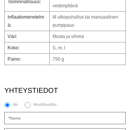
Toiminnallisuus:
vedenpitävä
Inflaatiomenetelm
M
ulkopuhallus tai manuaalinen
ä:
pumppaus
Väri:
Musta ja vihreä
Koko:
S, m, l
Paino:
750 g
YHTEYSTIEDOT
Mr
Mrs/Miss/Ms