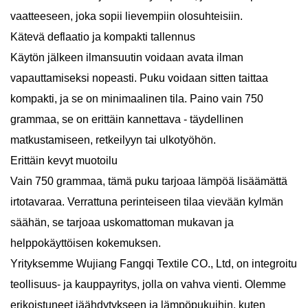
vaatteeseen, joka sopii lievempiin olosuhteisiin.
Kätevä deflaatio ja kompakti tallennus
Käytön jälkeen ilmansuutin voidaan avata ilman
vapauttamiseksi nopeasti. Puku voidaan sitten taittaa
kompakti, ja se on minimaalinen tila. Paino vain 750
grammaa, se on erittäin kannettava - täydellinen
matkustamiseen, retkeilyyn tai ulkotyöhön.
Erittäin kevyt muotoilu
Vain 750 grammaa, tämä puku tarjoaa lämpöä lisäämättä
irtotavaraa. Verrattuna perinteiseen tilaa vievään kylmän
säähän, se tarjoaa uskomattoman mukavan ja
helppokäyttöisen kokemuksen.
Yrityksemme Wujiang Fangqi Textile CO., Ltd, on integroitu
teollisuus- ja kauppayritys, jolla on vahva vienti. Olemme
erikoistuneet jäähdytykseen ja lämpöpukuihin, kuten