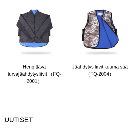
Hengittävä
Jäähdytys liivit kuuma sää
turvajäähdytysliivit （FQ-
（FQ-2004）
2001）
UUTISET