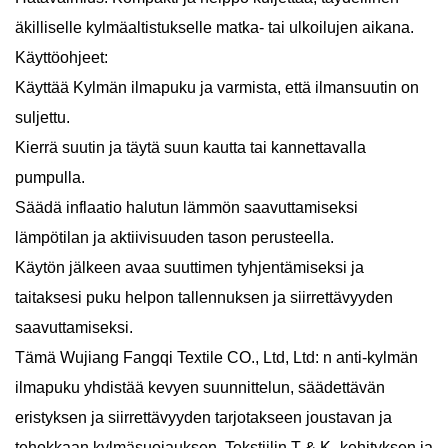
äkilliselle kylmäaltistukselle matka- tai ulkoilujen aikana.
Käyttöohjeet:
Käyttää
Kylmän ilmapuku
ja varmista, että ilmansuutin on
suljettu.
Kierrä suutin ja täytä suun kautta tai kannettavalla
pumpulla.
Säädä inflaatio halutun lämmön saavuttamiseksi
lämpötilan ja aktiivisuuden tason perusteella.
Käytön jälkeen avaa suuttimen tyhjentämiseksi ja
taitaksesi puku helpon tallennuksen ja siirrettävyyden
saavuttamiseksi.
Tämä Wujiang Fangqi Textile CO., Ltd, Ltd: n anti-kylmän
ilmapuku yhdistää kevyen suunnittelun, säädettävän
eristyksen ja siirrettävyyden tarjotakseen joustavan ja
tehokkaan kylmäsuojauksen. Tekstiilin T & K -kehityksen ja