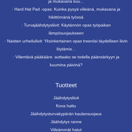
ja mukavana kuu...
·
Hard Hat Pad -opas: Kuinka pysyä viileänä, mukavana ja
hikittömänä työssä
·
Turvajäähdytysliivit: Käytännön opas työpaikan
lämpösuojaukseen
·
Naisten urheiluliivit: Yksinkertainen opas treeniisi täydellisen liivin
löytämis...
·
Viilentävä pääkääre: auttaako se todella päänsärkyyn ja
kuumina päivinä?
Tuotteet
Jäähdytysliivit
Kova hattu
Jäähdytysturvakypärän kaulansuojaus
Jäähdytys ranne
Viileämmät hatut