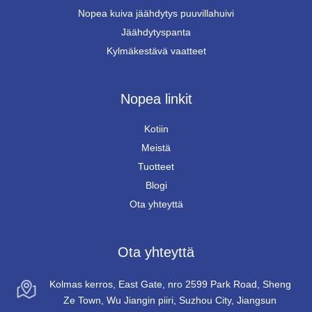
Nopea kuiva jäähdytys puuvillahuivi
Jäähdytyspanta
Kylmäkestävä vaatteet
Nopea linkit
Kotiin
Meistä
Tuotteet
Blogi
Ota yhteyttä
Ota yhteyttä
Kolmas kerros, East Gate, nro 2599 Park Road, Sheng
Ze Town, Wu Jiangin piiri, Suzhou City, Jiangsun