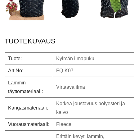
TUOTEKUVAUS
Tuote:
Kylmän ilmapuku
Art.No:
FQ-K07
Lämmin
Virtaava ilma
täyttömateriaali:
Korkea joustavuus polyesteri ja
Kangasmateriaali:
kalvo
Vuorausmateriaali:
Fleece
Erittäin kevyt, lämmin,