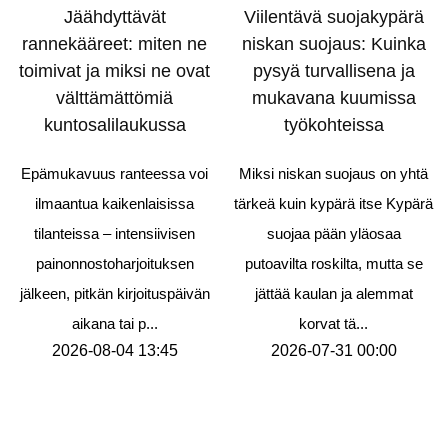
Jäähdyttävät
Viilentävä suojakypärä
rannekääreet: miten ne
niskan suojaus: Kuinka
toimivat ja miksi ne ovat
pysyä turvallisena ja
välttämättömiä
mukavana kuumissa
kuntosalilaukussa
työkohteissa
Epämukavuus ranteessa voi
Miksi niskan suojaus on yhtä
ilmaantua kaikenlaisissa
tärkeä kuin kypärä itse Kypärä
tilanteissa – intensiivisen
suojaa pään yläosaa
painonnostoharjoituksen
putoavilta roskilta, mutta se
jälkeen, pitkän kirjoituspäivän
jättää kaulan ja alemmat
aikana tai p...
korvat tä...
2026-08-04 13:45
2026-07-31 00:00