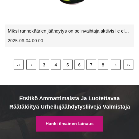
Miksi rannekäärien jäähdytys on pelinvaihtaja aktiivisille elämäntavoille
2025-06-04 00:00
‹‹
‹
3
4
5
6
7
8
›
››
Etsitkö Ammattimaista Ja Luotettavaa
Räätälöityä Urheilujäähdytysliivejä Valmistaja
Hanki ilmainen lainaus