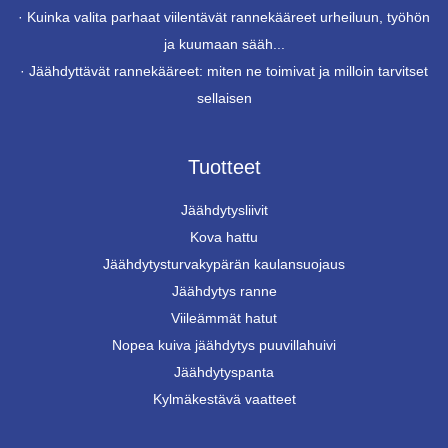
·
Kuinka valita parhaat viilentävät rannekääreet urheiluun, työhön
ja kuumaan sääh...
·
Jäähdyttävät rannekääreet: miten ne toimivat ja milloin tarvitset
sellaisen
Tuotteet
Jäähdytysliivit
Kova hattu
Jäähdytysturvakypärän kaulansuojaus
Jäähdytys ranne
Viileämmät hatut
Nopea kuiva jäähdytys puuvillahuivi
Jäähdytyspanta
Kylmäkestävä vaatteet