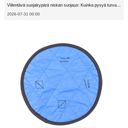
Viilentävä suojakypärä niskan suojaus: Kuinka pysyä turvallisena ja mukavana kuumissa työkohteissa
2026-07-31 00:00