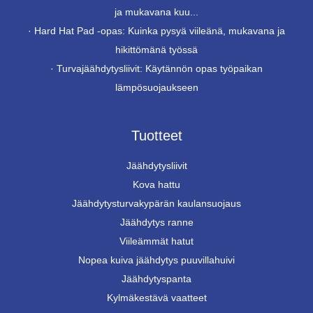
ja mukavana kuu...
·
Hard Hat Pad -opas: Kuinka pysyä viileänä, mukavana ja
hikittömänä työssä
·
Turvajäähdytysliivit: Käytännön opas työpaikan
lämpösuojaukseen
Tuotteet
Jäähdytysliivit
Kova hattu
Jäähdytysturvakypärän kaulansuojaus
Jäähdytys ranne
Viileämmät hatut
Nopea kuiva jäähdytys puuvillahuivi
Jäähdytyspanta
Kylmäkestävä vaatteet