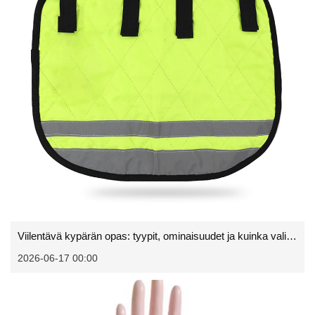
Viilentävä kypärän opas: tyypit, ominaisuudet ja kuinka valita paras kuumalla säällä
2026-06-17 00:00