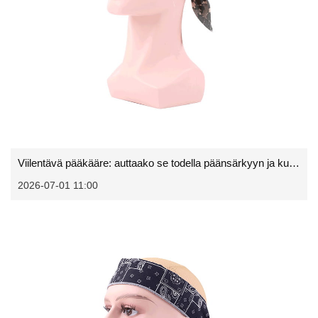
Viilentävä pääkääre: auttaako se todella päänsärkyyn ja kuumina päivinä?
2026-07-01 11:00