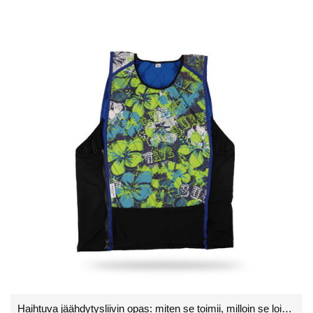
Haihtuva jäähdytysliivin opas: miten se toimii, milloin se loistaa ja kuinka valita oikea