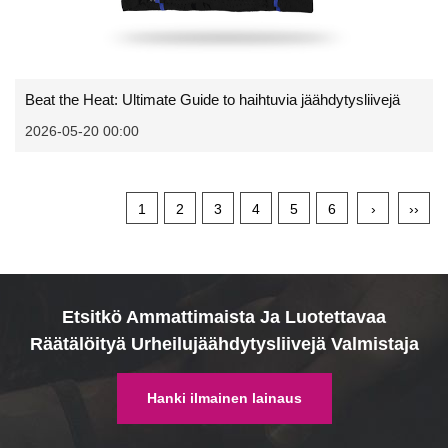
Beat the Heat: Ultimate Guide to haihtuvia jäähdytysliivejä
2026-05-20 00:00
1
2
3
4
5
6
›
››
Etsitkö Ammattimaista Ja Luotettavaa
Räätälöityä Urheilujäähdytysliivejä Valmistaja
Hanki ilmainen lainaus