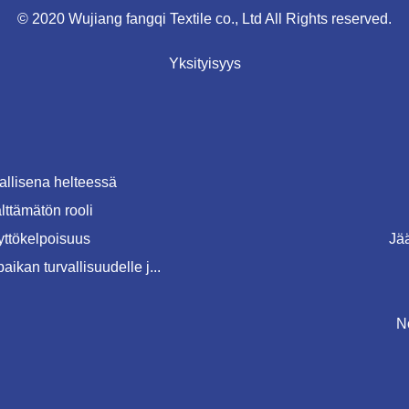
© 2020 Wujiang fangqi Textile co., Ltd All Rights reserved.
Yksityisyys
vallisena helteessä
lttämätön rooli
yttökelpoisuus
Jä
ikan turvallisuudelle j...
N