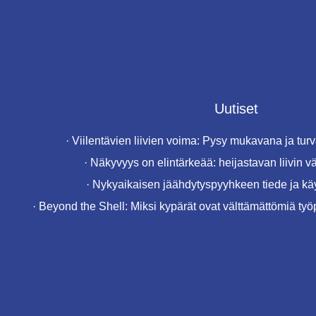
Uutiset
·
Viilentävien liivien voima: Pysy mukavana ja tur
·
Näkyvyys on elintärkeää: heijastavan liivin vä
·
Nykyaikaisen jäähdytyspyyhkeen tiede ja kä
·
Beyond the Shell: Miksi kypärät ovat välttämättömiä työpa