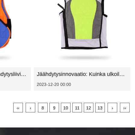
Viileä mukavuus: Ulkojäähdytysliivien olennainen rooli kuumissa ympäristöissä
Jäähdytysinnovaatio: Kuinka ulkoilmaliivit mullistavat ulkoilmahoitoa
2023-12-20 00:00
‹‹
‹
8
9
10
11
12
13
›
››