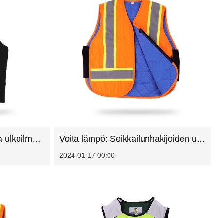
Jäähdytysratkaisut: Kuinka ulkoilmaliivit määrittelevät uudelleen ulkoilma -aktiviteetit
Voita lämpö: Seikkailunhakijoiden ulkokäynnistysliivien edut
2024-01-17 00:00