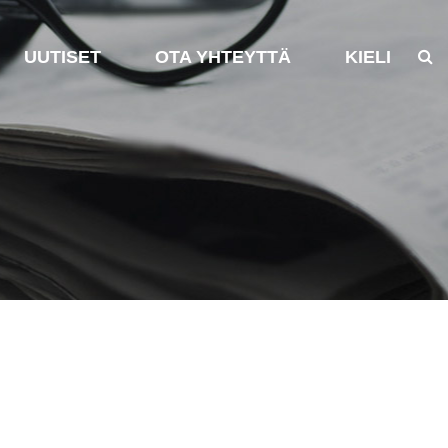
UUTISET
OTA YHTEYTTÄ
KIELI