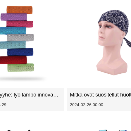
Jäähdytyspyyhe: lyö lämpö innovaatiolla ja mukavuudella
4:29
2024-02-26 00:00