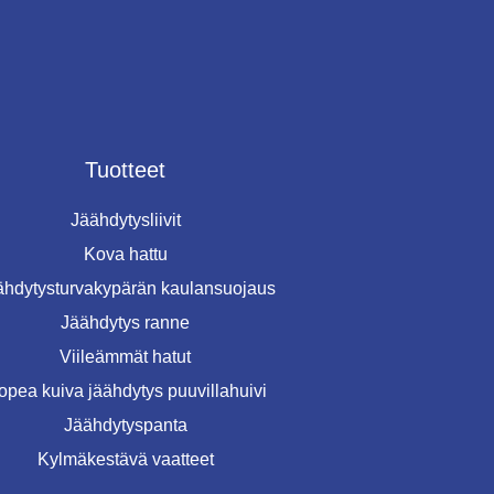
Tuotteet
Jäähdytysliivit
Kova hattu
ähdytysturvakypärän kaulansuojaus
Jäähdytys ranne
Viileämmät hatut
opea kuiva jäähdytys puuvillahuivi
Jäähdytyspanta
Kylmäkestävä vaatteet