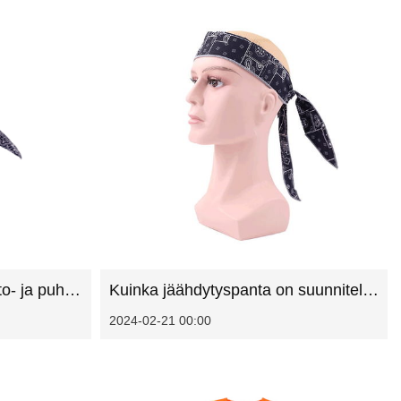
Mitkä ovat suositellut huolto- ja puhdistusmenettelyt jäähdytyspäällyselle
Kuinka jäähdytyspanta on suunniteltu varmistamaan turvallinen ja mukava istuvuus
2024-02-21 00:00