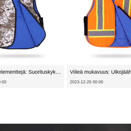
Hyödynnä elementtejä: Suorituskyky ulkona jäähdytysliiveillä
0:00
2023-12-25 00:00