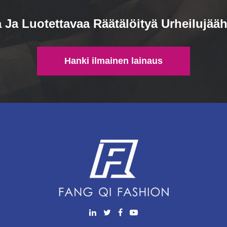
Ja Luotettavaa Räätälöityä Urheilujääh
Hanki ilmainen lainaus