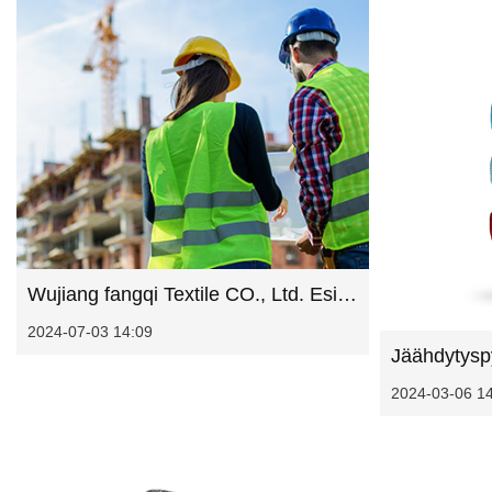
Wujiang fangqi Textile CO., Ltd. Esittelee vahvuutta Thaimaan kansainvälisessä näyttelyssä henkilökohtaisista suojavarusteista
2024-07-03 14:09
2024-03-06 1