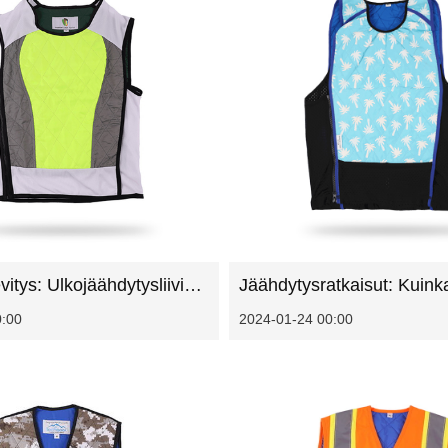
Lämmön lievitys: Ulkojäähdytysliivien vaikutus ulkoseikkailuihin
0:00
2024-01-24 00:00