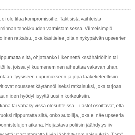
i ole tilaa kompromissille. Taktisista vaihteista
 ja toiminnan tehokkuuden varmistamisessa. Viimeisimpiä
uolinen ratkaisu, joka käsittelee joitain nykypäivän upseerien
ppumatta siitä, ohjataanko liikennettä kesähäiriöihin tai
ristöille, joissa ylikuumeneminen aiheuttaa vakavan uhan.
intaan, fyysiseen uupumukseen ja jopa lääketieteellisiin
t ovat nousseet käytännölliseksi ratkaisuksi, joka tarjoaa
 niiden hyödyllisyyttä uusiin korkeuksiin.
ana tai vähäkylvissä olosuhteissa. Tilastot osoittavat, että
i riippumatta siitä, onko autoilija, joka ei näe upseeria
 ponnistelujen aikana. Heijastava poliisin jäähdytysliivi
näkyvyyttä vaarantamatta liivin jäähdytysominaisuuksia. Tämä