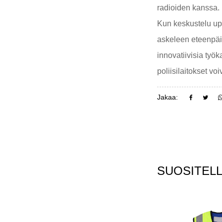
radioiden kanssa.
Kun keskustelu ups
askeleen eteenpäin
innovatiivisia työ
poliisilaitokset v
Jakaa:
SUOSITELL