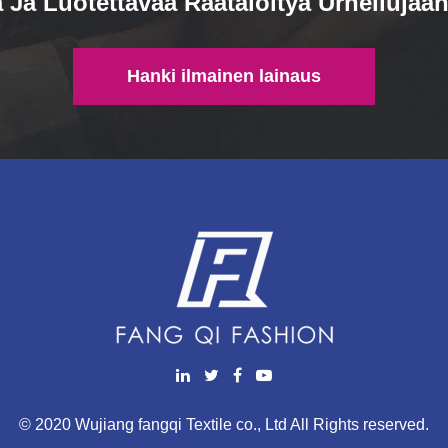
Ja Luotettavaa Räätälöityä Urheilujääh
Hanki ilmainen lainaus
© 2020 Wujiang fangqi Textile co., Ltd All Rights reserved.