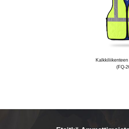
Kolmikerroksinen ilmageelin
Kalkkiliikenteen 
FQ-
lämpöhousut (FQ-K01)
(FQ-2