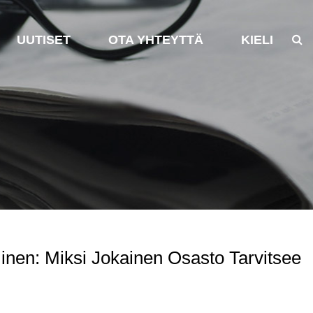
UUTISET
OTA YHTEYTTÄ
KIELI
nen: Miksi Jokainen Osasto Tarvitsee