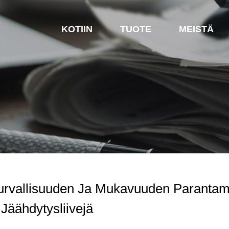
KOTIIN
TUOTE
MEISTÄ
urvallisuuden Ja Mukavuuden Parantami
 Jäähdytysliivejä