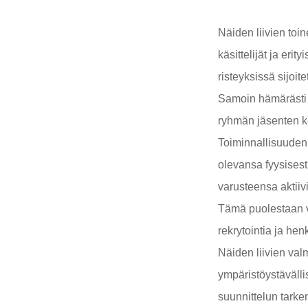
Näiden liivien toi
käsittelijät ja eri
risteyksissä sijoit
Samoin hämärästi v
ryhmän jäsenten 
Toiminnallisuuden 
olevansa fyysisest
varusteensa aktiiv
Tämä puolestaan ​​v
rekrytointia ja hen
Näiden liivien val
ympäristöystävälli
suunnittelun tarke