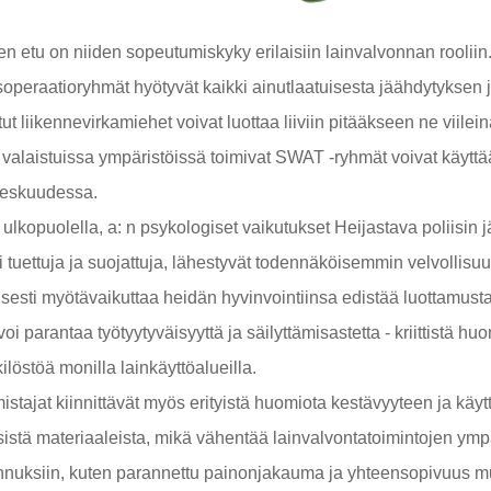
nen etu on niiden sopeutumiskyky erilaisiin lainvalvonnan rooliin
tyisoperaatioryhmät hyötyvät kaikki ainutlaatuisesta jäähdytyksen
etut liikennevirkamiehet voivat luottaa liiviin pitääkseen ne viilei
alaistuissa ympäristöissä toimivat SWAT -ryhmät voivat käyttää
keskuudessa.
ulkopuolella, a: n psykologiset vaikutukset
Heijastava poliisin j
i tuettuja ja suojattuja, lähestyvät todennäköisemmin velvollisuu
isesti myötävaikuttaa heidän hyvinvointiinsa edistää luottamust
oi parantaa työtyytyväisyyttä ja säilyttämisastetta - kriittistä 
kilöstöä monilla lainkäyttöalueilla.
mistajat kiinnittävät myös erityistä huomiota kestävyyteen ja käyt
sistä materiaaleista, mikä vähentää lainvalvontatoimintojen ympä
nnuksiin, kuten parannettu painonjakauma ja yhteensopivuus mui