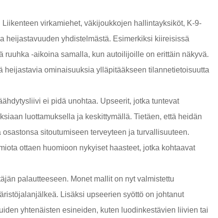
. Liikenteen virkamiehet, väkijoukkojen hallintayksiköt, K-9-
 ja heijastavuuden yhdistelmästä. Esimerkiksi kiireisissä
nä ruuhka -aikoina samalla, kun autoilijoille on erittäin näkyvä.
 heijastavia ominaisuuksia ylläpitääkseen tilannetietoisuutta
äähdytysliivi
ei pidä unohtaa. Upseerit, jotka tuntevat
ksiaan luottamuksella ja keskittymällä. Tietäen, että heidän
a osastonsa sitoutumiseen terveyteen ja turvallisuuteen.
huomiota ottaen huomioon nykyiset haasteet, jotka kohtaavat
täjän palautteeseen. Monet mallit on nyt valmistettu
ristöjalanjälkeä. Lisäksi upseerien syöttö on johtanut
den yhtenäisten esineiden, kuten luodinkestävien liivien tai