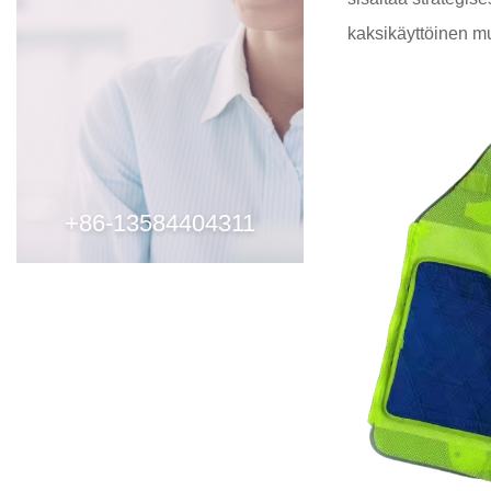
kaksikäyttöinen muo
+86-13584404311