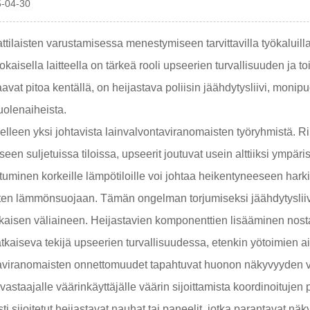
5-04-30
ilaisten varustamisessa menestymiseen tarvittavilla työkaluilla e
in jokaisella laitteella on tärkeä rooli upseerien turvallisuuden
aavat pitoa kentällä, on heijastava poliisin jäähdytysliivi, monip
uolenaiheista.
lleen yksi johtavista lainvalvontaviranomaisten työryhmistä. Rii
seen suljetuissa tiloissa, upseerit joutuvat usein alttiiksi ympä
stuminen korkeille lämpötiloille voi johtaa heikentyneeseen hark
kuten lämmönsuojaan. Tämän ongelman torjumiseksi jäähdytysliivi
kaisen väliaineen. Heijastavien komponenttien lisääminen nostaa
tkaiseva tekijä upseerien turvallisuudessa, etenkin yötoimien aik
viranomaisten onnettomuudet tapahtuvat huonon näkyvyyden vuoks
 vastaajalle väärinkäyttäjälle väärin sijoittamista koordinoitujen
sti sijoitetut heijastavat nauhat tai paneelit, jotka parantavat 