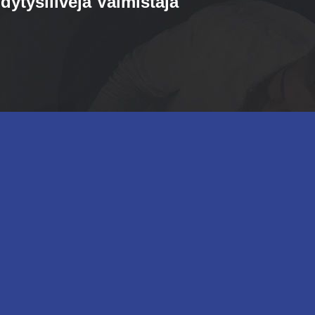
dytysliivejä Valmistaja