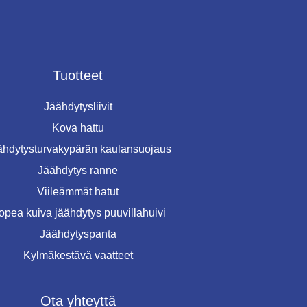
Tuotteet
Jäähdytysliivit
Kova hattu
ähdytysturvakypärän kaulansuojaus
Jäähdytys ranne
Viileämmät hatut
opea kuiva jäähdytys puuvillahuivi
Jäähdytyspanta
Kylmäkestävä vaatteet
Ota yhteyttä