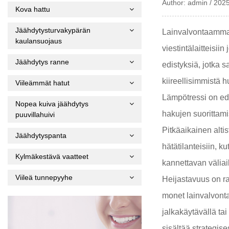
Author: admin / 202
Kova hattu
Jäähdytysturvakypärän
Lainvalvontaammatt
kaulansuojaus
viestintälaitteisi
Jäähdytys ranne
edistyksiä, jotka s
kiireellisimmistä h
Viileämmät hatut
Lämpötressi on ede
Nopea kuiva jäähdytys
hakujen suorittami
puuvillahuivi
Pitkäaikainen alti
Jäähdytyspanta
hätätilanteisiin, 
Kylmäkestävä vaatteet
kannettavan väliai
Viileä tunnepyyhe
Heijastavuus on ra
monet lainvalvonta
jalkakäytävällä tai
sisältää strategise