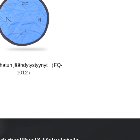
hatun jäähdytystyynyt （FQ-
Kevyt mukava urheilutapa kää
1012）
（FQ-S02）