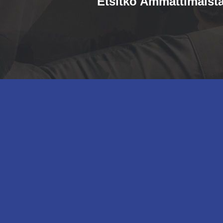
Etsitkö Ammattimaista 