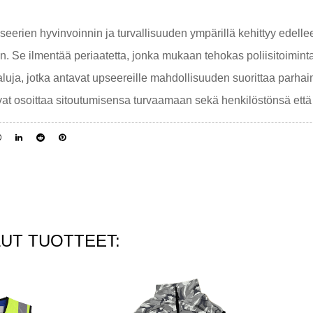
eerien hyvinvoinnin ja turvallisuuden ympärillä kehittyy edelleen
. Se ilmentää periaatetta, jonka mukaan tehokas poliisitoiminta
kaluja, jotka antavat upseereille mahdollisuuden suorittaa parha
oivat osoittaa sitoutumisensa turvaamaan sekä henkilöstönsä ett
UT TUOTTEET: