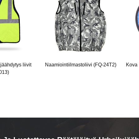
jäähdytys liivit
Naamiointiilmastoliivi (FQ-24T2)
Kova 
013)