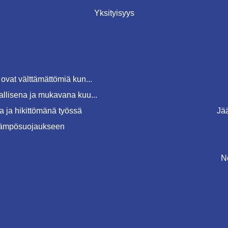
Yksityisyys
ovat välttämättömiä kun...
allisena ja mukavana kuu...
 ja hikittömänä työssä
Jä
 lämpösuojaukseen
N