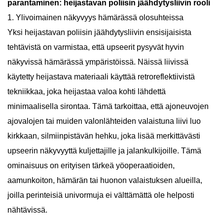
parantaminen: heijastavan poliisin jäähdytysliivin rooli
1. Ylivoimainen näkyvyys hämärässä olosuhteissa
Yksi heijastavan poliisin jäähdytysliivin ensisijaisista
tehtävistä on varmistaa, että upseerit pysyvät hyvin
näkyvissä hämärässä ympäristöissä. Näissä liivissä
käytetty heijastava materiaali käyttää retroreflektiivistä
tekniikkaa, joka heijastaa valoa kohti lähdettä
minimaalisella sirontaa. Tämä tarkoittaa, että ajoneuvojen
ajovalojen tai muiden valonlähteiden valaistuna liivi luo
kirkkaan, silmiinpistävän hehku, joka lisää merkittävästi
upseerin näkyvyyttä kuljettajille ja jalankulkijoille. Tämä
ominaisuus on erityisen tärkeä yöoperaatioiden,
aamunkoiton, hämärän tai huonon valaistuksen alueilla,
joilla perinteisiä univormuja ei välttämättä ole helposti
nähtävissä.