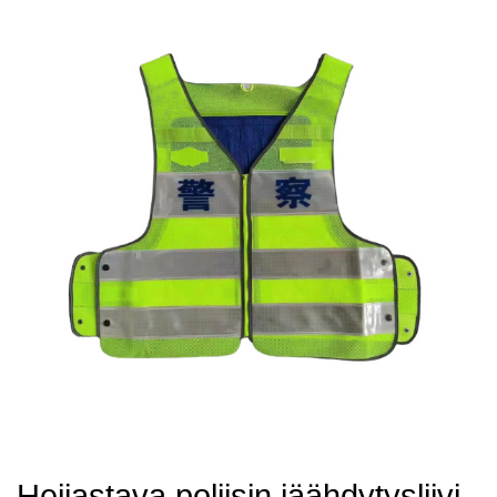
Heijastava poliisin jäähdytysliivi