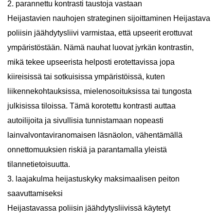
2. parannettu kontrasti taustoja vastaan
Heijastavien nauhojen strateginen sijoittaminen
Heijastava
poliisin jäähdytysliivi
varmistaa, että upseerit erottuvat
ympäristöstään. Nämä nauhat luovat jyrkän kontrastin,
mikä tekee upseerista helposti erotettavissa jopa
kiireisissä tai sotkuisissa ympäristöissä, kuten
liikennekohtauksissa, mielenosoituksissa tai tungosta
julkisissa tiloissa. Tämä korotettu kontrasti auttaa
autoilijoita ja sivullisia tunnistamaan nopeasti
lainvalvontaviranomaisen läsnäolon, vähentämällä
onnettomuuksien riskiä ja parantamalla yleistä
tilannetietoisuutta.
3. laajakulma heijastuskyky maksimaalisen peiton
saavuttamiseksi
Heijastavassa poliisin jäähdytysliivissä käytetyt