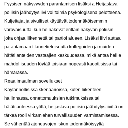
Fyysisen näkyvyyden parantamisen lisäksi a
Heijastava
poliisin jäähdytysliivi
voi toimia psykologisena pelotteena.
Kuljettajat ja sivulliset käyttävät todennäköisemmin
varovaisuutta, kun he näkevät erittäin näkyvän poliisin,
joka ohjaa liikennettä tai partioi alueen. Lisäksi liivi auttaa
parantamaan tilannetietoisuutta kollegoiden ja muiden
hätätilanteiden vastaajien keskuudessa, mikä antaa heille
mahdollisuuden löytää toisiaan nopeasti kaoottisissa tai
hämärässä.
Reaalimaailman sovellukset
Käytännöllisissä skenaarioissa, kuten liikenteen
hallinnassa, onnettomuuksien tutkimuksissa tai
hätätilanteessa yöllä, heijastava poliisin jäähdytysliivillä on
tärkeä rooli virkamiehen turvallisuuden varmistamisessa.
Se vähentää ajoneuvojen iskun todennäköisyyttä