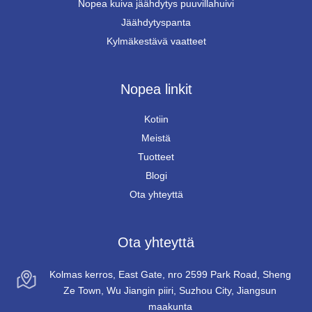
Nopea kuiva jäähdytys puuvillahuivi
Jäähdytyspanta
Kylmäkestävä vaatteet
Nopea linkit
Kotiin
Meistä
Tuotteet
Blogi
Ota yhteyttä
Ota yhteyttä
Kolmas kerros, East Gate, nro 2599 Park Road, Sheng
Ze Town, Wu Jiangin piiri, Suzhou City, Jiangsun
maakunta