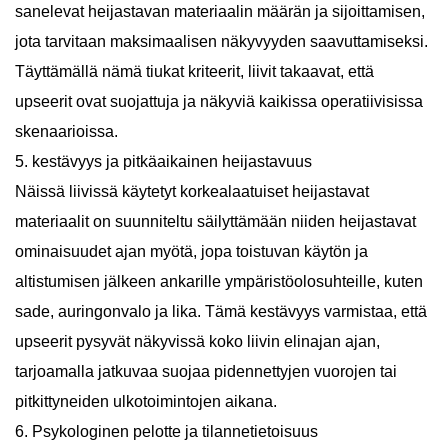
sanelevat heijastavan materiaalin määrän ja sijoittamisen,
jota tarvitaan maksimaalisen näkyvyyden saavuttamiseksi.
Täyttämällä nämä tiukat kriteerit, liivit takaavat, että
upseerit ovat suojattuja ja näkyviä kaikissa operatiivisissa
skenaarioissa.
5. kestävyys ja pitkäaikainen heijastavuus
Näissä liivissä käytetyt korkealaatuiset heijastavat
materiaalit on suunniteltu säilyttämään niiden heijastavat
ominaisuudet ajan myötä, jopa toistuvan käytön ja
altistumisen jälkeen ankarille ympäristöolosuhteille, kuten
sade, auringonvalo ja lika. Tämä kestävyys varmistaa, että
upseerit pysyvät näkyvissä koko liivin elinajan ajan,
tarjoamalla jatkuvaa suojaa pidennettyjen vuorojen tai
pitkittyneiden ulkotoimintojen aikana.
6. Psykologinen pelotte ja tilannetietoisuus