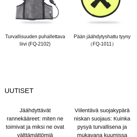
Turvallisuuden puhallettava
Pään jäähdytyshattu tyyny
liivi (FQ-2102)
（FQ-1011）
UUTISET
Jäähdyttävät
Viilentävä suojakypärä
rannekääreet: miten ne
niskan suojaus: Kuinka
toimivat ja miksi ne ovat
pysyä turvallisena ja
välttämättömiä
mukavana kuumissa