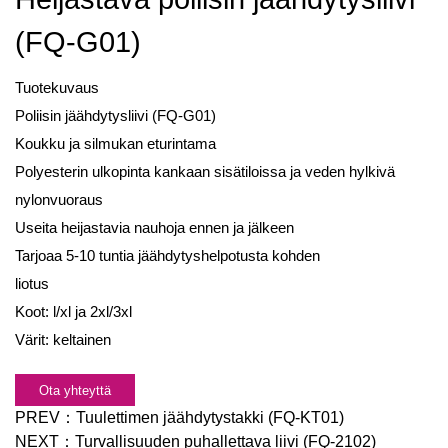
(FQ-G01)
Tuotekuvaus
Poliisin jäähdytysliivi (FQ-G01)
Koukku ja silmukan eturintama
Polyesterin ulkopinta kankaan sisätiloissa ja veden hylkivä
nylonvuoraus
Useita heijastavia nauhoja ennen ja jälkeen
Tarjoaa 5-10 tuntia jäähdytyshelpotusta kohden
liotus
Koot: l/xl ja 2xl/3xl
Värit: keltainen
Ota yhteyttä
PREV：
Tuulettimen jäähdytystakki (FQ-KT01)
NEXT：
Turvallisuuden puhallettava liivi (FQ-2102)