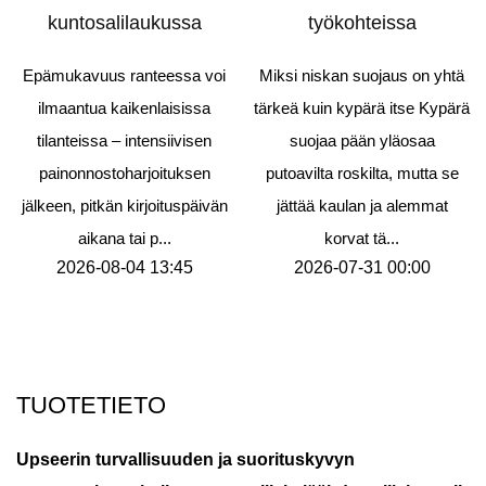
kuntosalilaukussa
työkohteissa
Epämukavuus ranteessa voi
Miksi niskan suojaus on yhtä
ilmaantua kaikenlaisissa
tärkeä kuin kypärä itse Kypärä
tilanteissa – intensiivisen
suojaa pään yläosaa
painonnostoharjoituksen
putoavilta roskilta, mutta se
jälkeen, pitkän kirjoituspäivän
jättää kaulan ja alemmat
aikana tai p...
korvat tä...
2026-08-04 13:45
2026-07-31 00:00
TUOTETIETO
Upseerin turvallisuuden ja suorituskyvyn