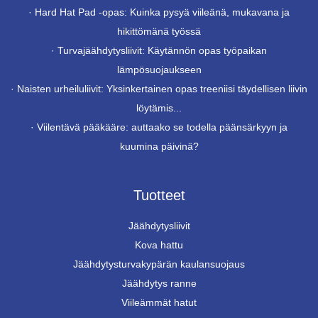
·
Hard Hat Pad -opas: Kuinka pysyä viileänä, mukavana ja
hikittömänä työssä
·
Turvajäähdytysliivit: Käytännön opas työpaikan
lämpösuojaukseen
·
Naisten urheiluliivit: Yksinkertainen opas treeniisi täydellisen liivin
löytämis...
·
Viilentävä pääkääre: auttaako se todella päänsärkyyn ja
kuumina päivinä?
Tuotteet
Jäähdytysliivit
Kova hattu
Jäähdytysturvakypärän kaulansuojaus
Jäähdytys ranne
Viileämmät hatut