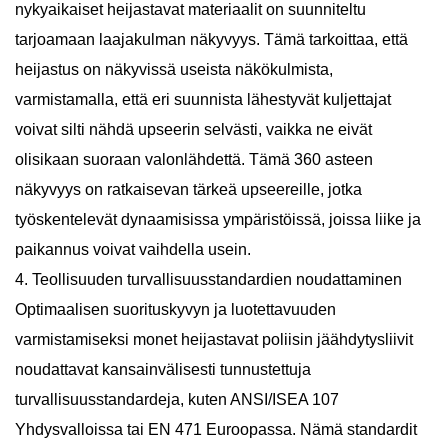
nykyaikaiset heijastavat materiaalit on suunniteltu
tarjoamaan laajakulman näkyvyys. Tämä tarkoittaa, että
heijastus on näkyvissä useista näkökulmista,
varmistamalla, että eri suunnista lähestyvät kuljettajat
voivat silti nähdä upseerin selvästi, vaikka ne eivät
olisikaan suoraan valonlähdettä. Tämä 360 asteen
näkyvyys on ratkaisevan tärkeä upseereille, jotka
työskentelevät dynaamisissa ympäristöissä, joissa liike ja
paikannus voivat vaihdella usein.
4. Teollisuuden turvallisuusstandardien noudattaminen
Optimaalisen suorituskyvyn ja luotettavuuden
varmistamiseksi monet heijastavat poliisin jäähdytysliivit
noudattavat kansainvälisesti tunnustettuja
turvallisuusstandardeja, kuten ANSI/ISEA 107
Yhdysvalloissa tai EN 471 Euroopassa. Nämä standardit