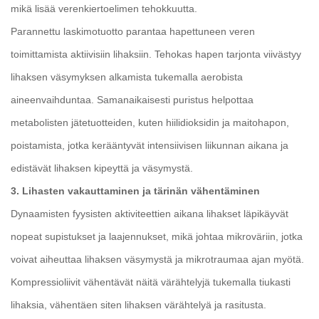
mikä lisää verenkiertoelimen tehokkuutta.
Parannettu laskimotuotto parantaa hapettuneen veren
toimittamista aktiivisiin lihaksiin. Tehokas hapen tarjonta viivästyy
lihaksen väsymyksen alkamista tukemalla aerobista
aineenvaihduntaa. Samanaikaisesti puristus helpottaa
metabolisten jätetuotteiden, kuten hiilidioksidin ja maitohapon,
poistamista, jotka kerääntyvät intensiivisen liikunnan aikana ja
edistävät lihaksen kipeyttä ja väsymystä.
3. Lihasten vakauttaminen ja tärinän vähentäminen
Dynaamisten fyysisten aktiviteettien aikana lihakset läpikäyvät
nopeat supistukset ja laajennukset, mikä johtaa mikroväriin, jotka
voivat aiheuttaa lihaksen väsymystä ja mikrotraumaa ajan myötä.
Kompressioliivit vähentävät näitä värähtelyjä tukemalla tiukasti
lihaksia, vähentäen siten lihaksen värähtelyä ja rasitusta.