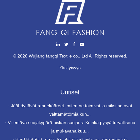
© 2020 Wujiang fangqi Textile co., Ltd All Rights reserved.
Yksityisyys
Uutiset
·
Jäähdyttävät rannekääreet: miten ne toimivat ja miksi ne ovat
välttämättömiä kun...
·
Viilentävä suojakypärä niskan suojaus: Kuinka pysyä turvallisena
ja mukavana kuu...
·
Hard Hat Pad -opas: Kuinka pysyä viileänä, mukavana ja