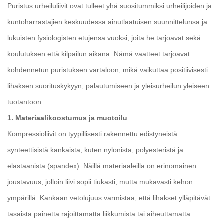
Puristus
urheiluliivit
ovat tulleet yhä suositummiksi urheilijoiden ja
kuntoharrastajien keskuudessa ainutlaatuisen suunnittelunsa ja
lukuisten fysiologisten etujensa vuoksi, joita he tarjoavat sekä
koulutuksen että kilpailun aikana. Nämä vaatteet tarjoavat
kohdennetun puristuksen vartaloon, mikä vaikuttaa positiivisesti
lihaksen suorituskykyyn, palautumiseen ja yleisurheilun yleiseen
tuotantoon.
1. Materiaalikoostumus ja muotoilu
Kompressioliivit on tyypillisesti rakennettu edistyneistä
synteettisistä kankaista, kuten nylonista, polyesteristä ja
elastaanista (spandex). Näillä materiaaleilla on erinomainen
joustavuus, jolloin liivi sopii tiukasti, mutta mukavasti kehon
ympärillä. Kankaan vetolujuus varmistaa, että lihakset ylläpitävät
tasaista painetta rajoittamatta liikkumista tai aiheuttamatta