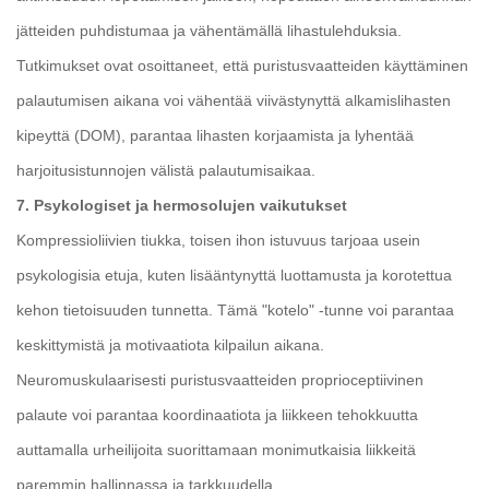
jätteiden puhdistumaa ja vähentämällä lihastulehduksia.
Tutkimukset ovat osoittaneet, että puristusvaatteiden käyttäminen
palautumisen aikana voi vähentää viivästynyttä alkamislihasten
kipeyttä (DOM), parantaa lihasten korjaamista ja lyhentää
harjoitusistunnojen välistä palautumisaikaa.
7. Psykologiset ja hermosolujen vaikutukset
Kompressioliivien tiukka, toisen ihon istuvuus tarjoaa usein
psykologisia etuja, kuten lisääntynyttä luottamusta ja korotettua
kehon tietoisuuden tunnetta. Tämä "kotelo" -tunne voi parantaa
keskittymistä ja motivaatiota kilpailun aikana.
Neuromuskulaarisesti puristusvaatteiden proprioceptiivinen
palaute voi parantaa koordinaatiota ja liikkeen tehokkuutta
auttamalla urheilijoita suorittamaan monimutkaisia ​​liikkeitä
paremmin hallinnassa ja tarkkuudella.