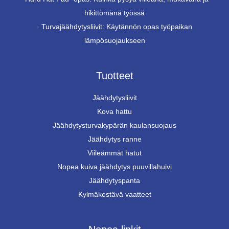
hikittömänä työssä
·
Turvajäähdytysliivit: Käytännön opas työpaikan
lämpösuojaukseen
Tuotteet
Jäähdytysliivit
Kova hattu
Jäähdytysturvakypärän kaulansuojaus
Jäähdytys ranne
Viileämmät hatut
Nopea kuiva jäähdytys puuvillahuivi
Jäähdytyspanta
Kylmäkestävä vaatteet