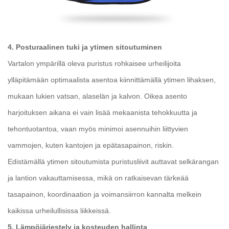
4. Posturaalinen tuki ja ytimen sitoutuminen
Vartalon ympärillä oleva puristus rohkaisee urheilijoita
ylläpitämään optimaalista asentoa kiinnittämällä ytimen lihaksen,
mukaan lukien vatsan, alaselän ja kalvon. Oikea asento
harjoituksen aikana ei vain lisää mekaanista tehokkuutta ja
tehontuotantoa, vaan myös minimoi asennuihin liittyvien
vammojen, kuten kantojen ja epätasapainon, riskin.
Edistämällä ytimen sitoutumista puristusliivit auttavat selkärangan
ja lantion vakauttamisessa, mikä on ratkaisevan tärkeää
tasapainon, koordinaation ja voimansiirron kannalta melkein
kaikissa urheilullisissa liikkeissä.
5. Lämpöjärjestely ja kosteuden hallinta