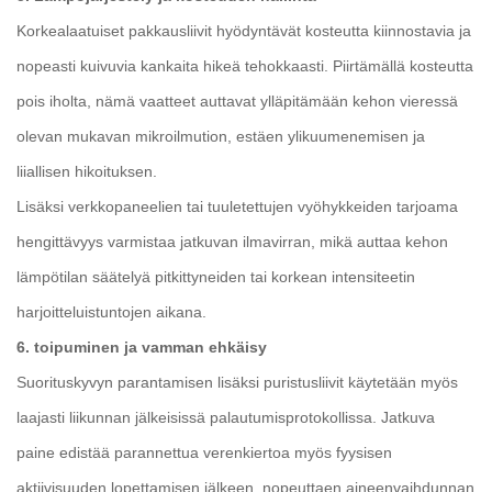
Korkealaatuiset pakkausliivit hyödyntävät kosteutta kiinnostavia ja
nopeasti kuivuvia kankaita hikeä tehokkaasti. Piirtämällä kosteutta
pois iholta, nämä vaatteet auttavat ylläpitämään kehon vieressä
olevan mukavan mikroilmution, estäen ylikuumenemisen ja
liiallisen hikoituksen.
Lisäksi verkkopaneelien tai tuuletettujen vyöhykkeiden tarjoama
hengittävyys varmistaa jatkuvan ilmavirran, mikä auttaa kehon
lämpötilan säätelyä pitkittyneiden tai korkean intensiteetin
harjoitteluistuntojen aikana.
6. toipuminen ja vamman ehkäisy
Suorituskyvyn parantamisen lisäksi puristusliivit käytetään myös
laajasti liikunnan jälkeisissä palautumisprotokollissa. Jatkuva
paine edistää parannettua verenkiertoa myös fyysisen
aktiivisuuden lopettamisen jälkeen, nopeuttaen aineenvaihdunnan