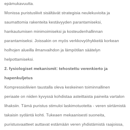
epämukavuutta.
Monissa puristusliivit sisältävät strategisia neulekuvioita ja
saumattomia rakenteita kestävyyden parantamiseksi,
hankautumisen minimoimiseksi ja kosteudenhallinnan
parantamiseksi. Joissakin on myös verkkovyöhykkeitä korkean
holhojen alueilla ilmanvaihdon ja lämpötilan säätelyn
helpottamiseksi.
2. fysiologiset mekanismit: tehostettu verenkierto ja
hapenkuljetus
Kompressioliivien taustalla oleva keskeinen toiminnallinen
periaate on niiden kyvyssä kohdistaa asteittaista paineita vartalon
lihaksiin. Tämä puristus stimuloi laskimotuotetta - veren siirtämistä
takaisin sydäntä kohti. Tukeaen mekaanisesti suoneita,
puristusvaatteet auttavat estämään veren yhdistämistä raajoissa,