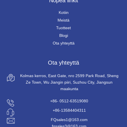
Nopea linkit
Kotiin
Meistä
Tuotteet
Blogi
Ota yhteyttä
Ota yhteyttä
Kolmas kerros, East Gate, nro 2599 Park Road, Sheng
Ze Town, Wu Jiangin piiri, Suzhou City, Jiangsun
maakunta
+86- 0512-63519080
+86-13584404311
FQsales1@163.com
fqsales3@163.com