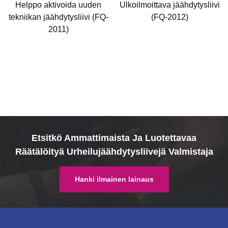
Helppo aktivoida uuden
Ulkoilmoittava jäähdytysliivi
tekniikan jäähdytysliivi (FQ-
(FQ-2012)
2011)
Etsitkö Ammattimaista Ja Luotettavaa
Räätälöityä Urheilujäähdytysliivejä Valmistaja
Hanki ilmainen lainaus